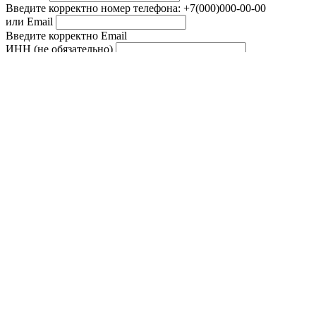
Введите корректно номер телефона: +7(000)000-00-00
или Email
Введите корректно Email
ИНН (не обязательно)
Введите ИНН правильно или оставьте пустым
Мы используем указанный телефон или Email только для того,
чтобы связаться с вами.
политика конфиденциальности
Я соглашаюсь с
политикой
обработки данных
Необходимо ваше согласие
необходимо подтверждение
Нужна консультация
Заказать
Заявка отправлена
Modal title