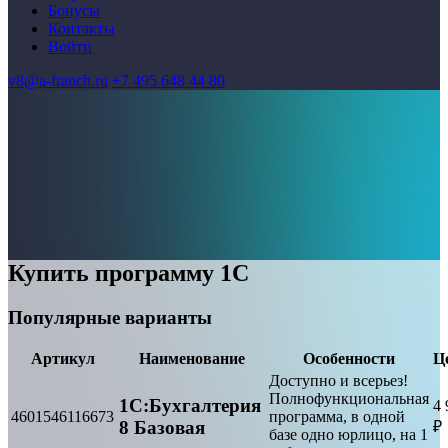
Бонусы
Контакты
Войти
v8@a-franch.ru
+7 495 648 44 80
Купить программу 1С
Популярные варианты
Артикул
Наименование
Особенности
Ц
Доступно и всерьез!
Полнофункциональная
1С:Бухгалтерия
4 
4601546116673
программа, в одной
8 Базовая
₽
базе одно юрлицо, на 1