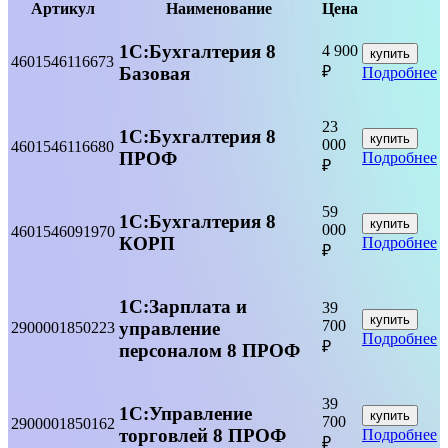
Артикул
Наименование
Цена
1С:Бухгалтерия 8
4 900
купить
4601546116673
Базовая
₽
Подробнее
23
1С:Бухгалтерия 8
купить
000
4601546116680
ПРОФ
Подробнее
₽
59
1С:Бухгалтерия 8
купить
000
4601546091970
КОРП
Подробнее
₽
1С:Зарплата и
39
купить
700
управление
2900001850223
Подробнее
₽
персоналом 8 ПРОФ
39
1С:Управление
купить
700
2900001850162
торговлей 8 ПРОФ
Подробнее
₽