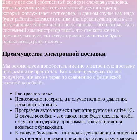
Если у вас свой собственный сервер и сложная установка,
тогда наверняка у вас есть системный администратор,
который обслуживает этот сервер. В данном случае нам надо
будет работать совместно с ним или проконсультировать его
по установке. Консультации по установке – бесплатные. Если
системный администратор такой, что сам кого хочешь
проконсультирует, это всегда приятно, мешать не будем,
однако всегда рады помочь.
Преимущества электронной поставки
Мы рекомендуем приобретать именно электронную поставку
программы не просто так. Вот какие преимущества вы
получаете, ничего не теряя по сравнению с физической
«желтой коробкой».
Быстрая доставка
Невозможно потерять, а в случае полного удаления,
легко восстановить
Программа автоматически регистрируется на сайте 1С.
В случае коробки - это также надо будет сделать, чтобы
получать поддержку программы, только придется
возиться с бумажками.
К слову о бумажках – пин-коды для активации лицензии
электронной поставки приходят в файле, откуда можно