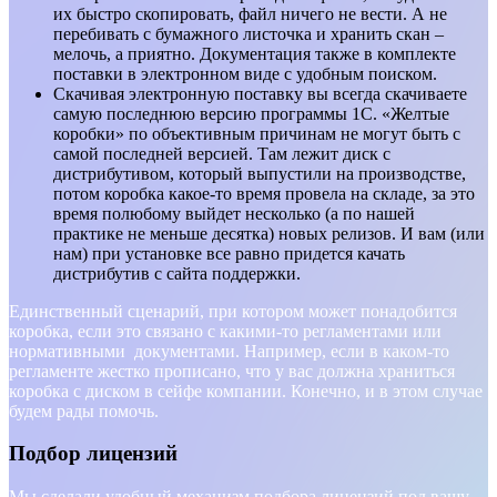
их быстро скопировать, файл ничего не вести. А не
перебивать с бумажного листочка и хранить скан –
мелочь, а приятно. Документация также в комплекте
поставки в электронном виде с удобным поиском.
Скачивая электронную поставку вы всегда скачиваете
самую последнюю версию программы 1С. «Желтые
коробки» по объективным причинам не могут быть с
самой последней версией. Там лежит диск с
дистрибутивом, который выпустили на производстве,
потом коробка какое-то время провела на складе, за это
время полюбому выйдет несколько (а по нашей
практике не меньше десятка) новых релизов. И вам (или
нам) при установке все равно придется качать
дистрибутив с сайта поддержки.
Единственный сценарий, при котором может понадобится
коробка, если это связано с какими-то регламентами или
нормативными документами. Например, если в каком-то
регламенте жестко прописано, что у вас должна храниться
коробка с диском в сейфе компании. Конечно, и в этом случае
будем рады помочь.
Подбор лицензий
Мы сделали удобный механизм подбора лицензий под вашу