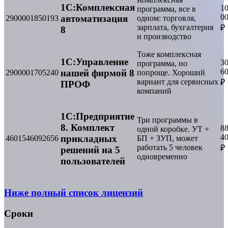
1С:Комплексная
1
программа, все в
0
автоматизация
2900001850193
одном: торговля,
зарплата, бухгалтерия
₽
8
и производство
Тоже комплексная
1С:Управление
3
программа, но
6
нашей фирмой 8
2900001705240
попроще. Хороший
вариант для сервисных
₽
ПРОФ
компаний
1С:Предприятие
Три программы в
8. Комплект
8
одной коробке. УТ +
4
прикладных
4601546092656
БП + ЗУП, может
работать 5 человек
₽
решений на 5
одновременно
пользователей
Ниже полный список лицензий
Сроки