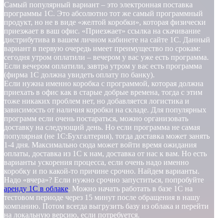
Самый популярный вариант – это электронная поставка
программы 1С. Это абсолютно тот же самый программный
продукт, но не в виде «желтой коробки», которая физически
приезжает в ваш офис. «Приезжает» ссылка на скачивание
дистрибутива в вашем личном кабинете на сайте 1С. Данный
вариант в первую очередь имеет преимущество по срокам:
сегодня утром оплатили – вечером у вас уже есть программа.
Если вечером оплатили, завтра утром у вас есть программа
(фирма 1С должна увидеть оплату по банку).
Если нужна именно коробка с программой, которая должна
приехать в офис как в старые добрые времена, тогда с этим
тоже никаких проблем нет, но добавляется логистика и
зависимость от наличия коробки на складе. Для популярных
программ если очень постараться, можно организовать
доставку на следующий день. Но если программа не самая
популярная (не 1С:Бухгалтерия), тогда доставка может занять
1-4 дня. Максимально сюда может войти время ожидания
оплаты, доставка из 1С к нам, доставка от нас к вам. Но есть
варианты ускорения процесса, если очень надо именно
коробку и по какой-то причине срочно. Найдем варианты.
Надо «вчера»? Если нужно срочно запуститься, попробуйте
аренду 1С в облаке
. Можно начать работать в базе 1С на
тестовом периоде через 15 минут после обращения в нашу
компанию. Потом всегда выгрузить базу из облака и перейти
на локальную версию, если потребуется.