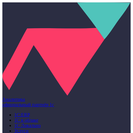
Аналитика
официальный партнёр 1с
1С:ERP
1С в облаке
1С Локально
Услуги