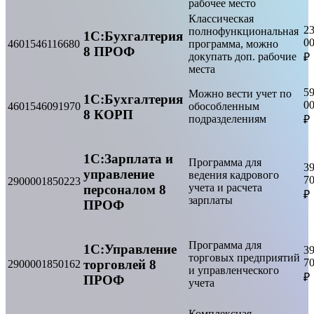
рабочее место
Классическая
2
полнофункциональная
1С:Бухгалтерия
0
4601546116680
программа, можно
8 ПРОФ
докупать доп. рабочие
₽
места
5
Можно вести учет по
1С:Бухгалтерия
0
4601546091970
обособленным
8 КОРП
подразделениям
₽
1С:Зарплата и
Программа для
3
управление
ведения кадрового
7
2900001850223
учета и расчета
персоналом 8
₽
зарплаты
ПРОФ
Программа для
1С:Управление
3
торговых предприятий
7
торговлей 8
2900001850162
и управленческого
₽
ПРОФ
учета
Комплексная